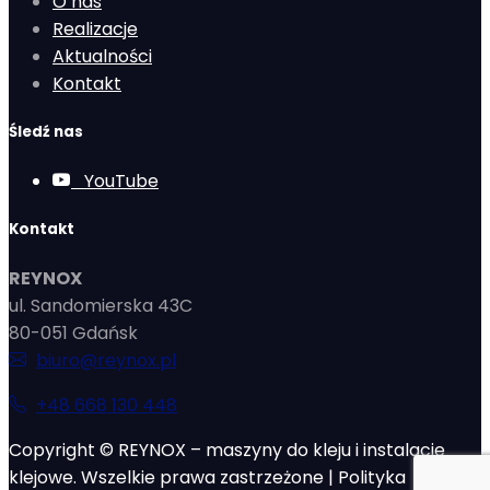
O nas
Realizacje
Aktualności
Kontakt
Śledź nas
YouTube
Kontakt
REYNOX
ul. Sandomierska 43C
80-051 Gdańsk
biuro@reynox.pl
+48 668 130 448
Copyright © REYNOX – maszyny do kleju i instalacje
klejowe. Wszelkie prawa zastrzeżone |
Polityka