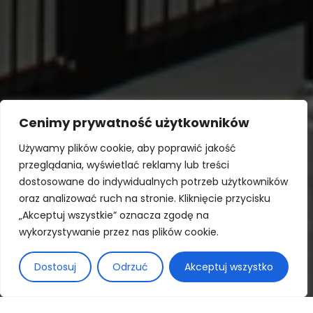
Cenimy prywatność użytkowników
Używamy plików cookie, aby poprawić jakość
przeglądania, wyświetlać reklamy lub treści
Dopasowane do
dostosowane do indywidualnych potrzeb użytkowników
oraz analizować ruch na stronie. Kliknięcie przycisku
Twojej produkcji
„Akceptuj wszystkie” oznacza zgodę na
wykorzystywanie przez nas plików cookie.
Projektujemy i wykonujemy
Dostosuj
Odrzuć
Akceptuj wszystko
OFERTA »