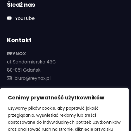
Śledź nas
YouTube
Kontakt
REYNOX
ul. Sandomierska 43C
80-051 Gdańsk
biuro@reynox.pl
+48 668 130 448
Cenimy prywatność użytkowników
Używamy plików cookie, aby poprawić jakość
przeglądania, wyświetlać reklamy lub treści
dostosowane do indywidualnych potrzeb użytkowników
oraz analizować ruch na stronie. Kliknięcie przycisku