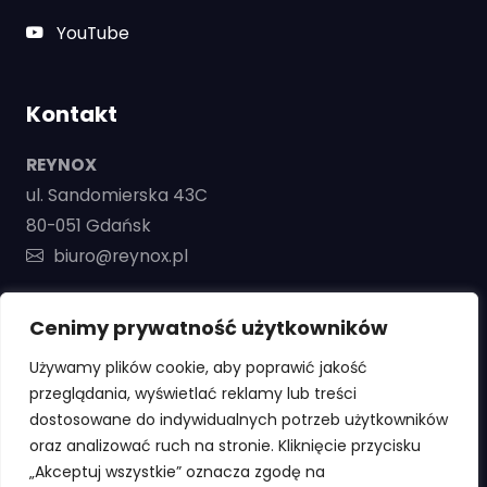
YouTube
Kontakt
REYNOX
ul. Sandomierska 43C
80-051 Gdańsk
biuro@reynox.pl
+48 668 130 448
Cenimy prywatność użytkowników
Używamy plików cookie, aby poprawić jakość
przeglądania, wyświetlać reklamy lub treści
dostosowane do indywidualnych potrzeb użytkowników
oraz analizować ruch na stronie. Kliknięcie przycisku
Copyright © REYNOX – maszyny do kleju i
„Akceptuj wszystkie” oznacza zgodę na
instalacje klejowe. Wszelkie prawa zastrzeżone |